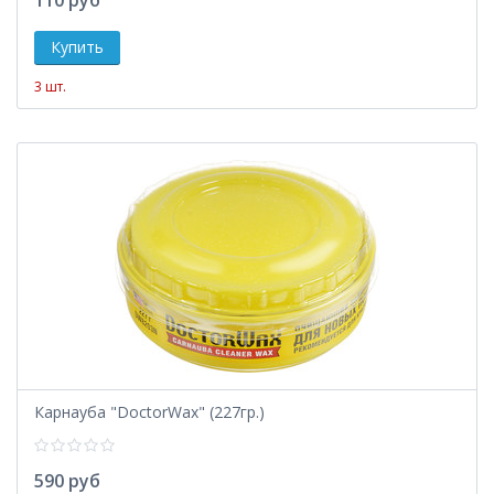
3 шт.
Карнауба "DoctorWax" (227гр.)
590 руб