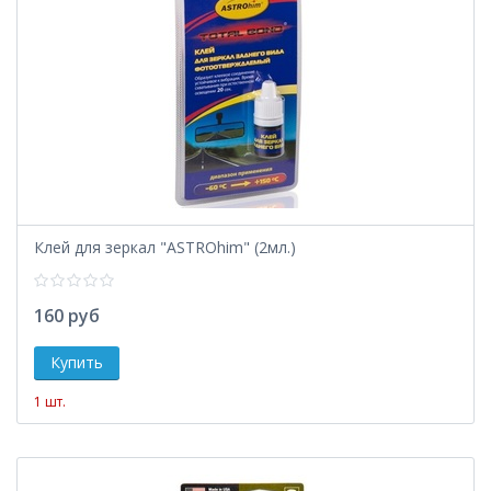
Клей для зеркал "ASTROhim" (2мл.)
160 руб
1 шт.