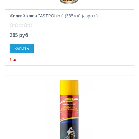
Жидкий ключ "ASTROhim" (335мл) (аэроз.)
285 руб
1 шт.