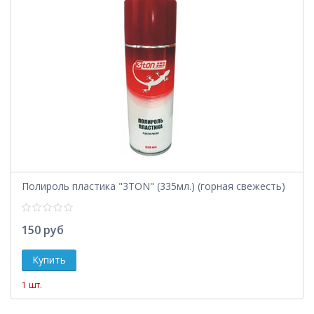
Полироль пластика "3TON" (335мл.) (горная свежесть)
150 руб
1 шт.