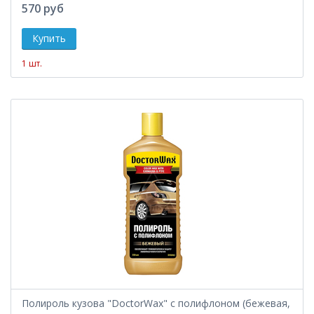
570 руб
1 шт.
Полироль кузова "DoctorWax" с полифлоном (бежевая,