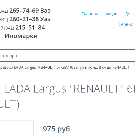
265–74–69 Ваз
(342)
Главная
Акции
Дост
260–21–38 Уаз
(342)
Сервис
215–51–84
7 (342)
Иномарки
атора LADA Largus "RENAULT" 6PK837 (без гур и конд. 8 кл дв. RENAULT)
LADA Largus "RENAULT" 6P
ULT)
975 руб