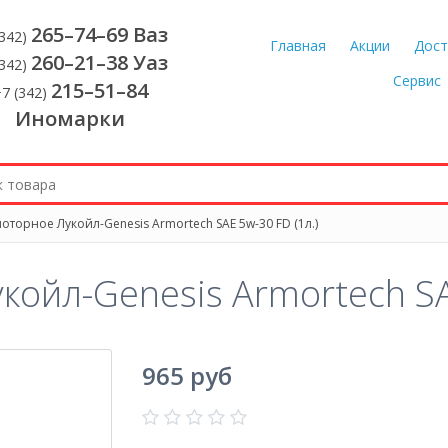
265–74–69 Ваз
(342)
Главная
Акции
Дост
260–21–38 Уаз
(342)
Сервис
215–51–84
7 (342)
Иномарки
торное Лукойл-Genesis Armortech SAE 5w-30 FD (1л.)
ойл-Genesis Armortech SAE
965 руб