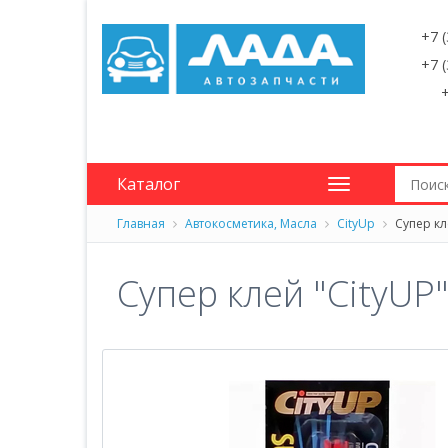
+7 
+7 
+
Каталог
Главная
Автокосметика, Масла
CityUp
Супер кл
Супер клей "CityUP