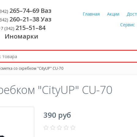
265–74–69 Ваз
(342)
Главная
Акции
Дост
260–21–38 Уаз
(342)
Сервис
215–51–84
7 (342)
Иномарки
сметка со скребком "CityUP" CU-70
ребком "CityUP" CU-70
390 руб